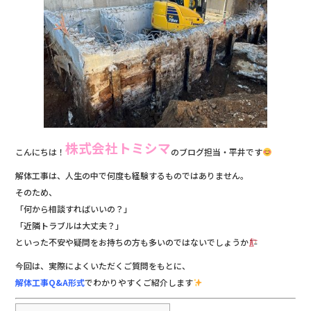
e
er
b
o
o
k
株式会社トミシマ
こんにちは！
のブログ担当・平井です
解体工事は、人生の中で何度も経験するものではありません。
そのため、
「何から相談すればいいの？」
「近隣トラブルは大丈夫？」
といった不安や疑問をお持ちの方も多いのではないでしょうか
今回は、実際によくいただくご質問をもとに、
解体工事Q&A形式
でわかりやすくご紹介します